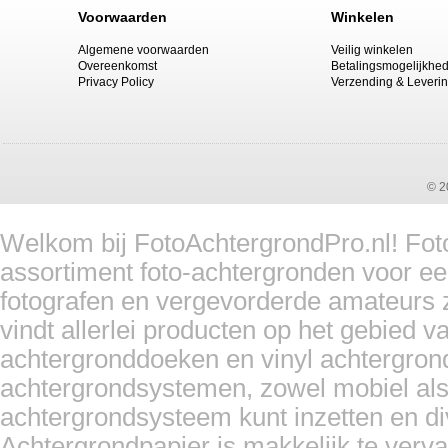
Voorwaarden
Winkelen
Algemene voorwaarden
Veilig winkelen
Overeenkomst
Betalingsmogelijkhe
Privacy Policy
Verzending & Leveri
Falcon Eyes Achtergrond Systeem ...
Prijs:
€ 99,95
€ 94,95
Details
© 2
Welkom bij FotoAchtergrondPro.nl! Foto
assortiment foto-achtergronden voor ee
Bresser BR-D36 Support + rol pap...
fotografen en vergevorderde amateurs z
Prijs:
€ 199,00
€ 179,95
vindt allerlei producten op het gebied 
Details
achtergronddoeken en vinyl achtergron
achtergrondsystemen, zowel mobiel als
achtergrondsysteem kunt inzetten en d
Achtergrondpapier is makkelijk te ver