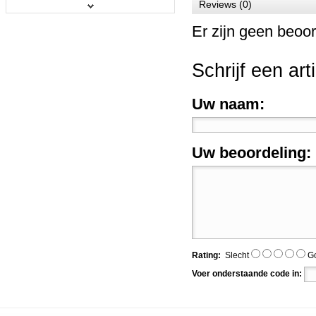
Reviews (0)
Bresser BR-D36 Support + rol pap...
Er zijn geen beoor
Prijs:
€ 199,00
€ 179,95
Details
Schrijf een art
Uw naam:
Bresser Rollup Screen Wit 150x20...
Uw beoordeling:
Prijs:
€ 189,95
Details
Rating:
Slecht
G
Falcon Eyes achtergrond support ...
Voer onderstaande code in:
Prijs:
€ 84,95
Details