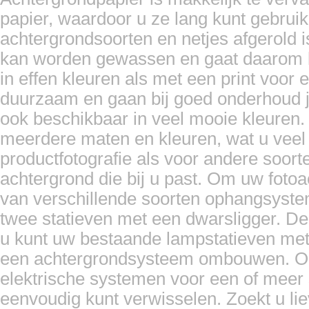
Bresser BR-D36 Support + 2 rolle...
papier, waardoor u ze lang kunt gebrui
Prijs:
€ 255,00
achtergrondsoorten en netjes afgerold i
€ 199,95
Details
kan worden gewassen en gaat daarom l
in effen kleuren als met een print voor e
duurzaam en gaan bij goed onderhoud ja
ook beschikbaar in veel mooie kleuren.
meerdere maten en kleuren, wat u veel va
productfotografie als voor andere soorten
achtergrond die bij u past. Om uw foto
van verschillende soorten ophangsyst
twee statieven met een dwarsligger. De
u kunt uw bestaande lampstatieven met 
een achtergrondsysteem ombouwen. Ook
elektrische systemen voor een of meer s
eenvoudig kunt verwisselen. Zoekt u li