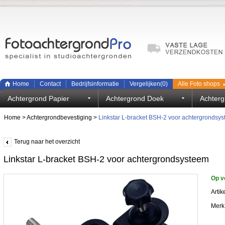
Home
Contact
Bedrijfsinformatie
Vergelijken(
0
)
Alle Foto shops
Achtergrond Papier
Achtergrond Doek
Achterg
Home
>
Achtergrondbevestiging
>
Linkstar L-bracket BSH-2 voor achtergrondsy
Terug naar het overzicht
Linkstar L-bracket BSH-2 voor achtergrondsysteem
Op v
Artik
Merk