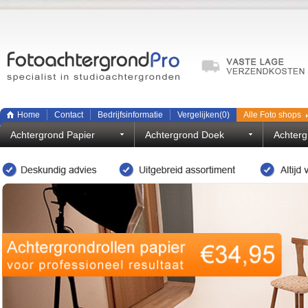
Home
Contact
Bedrijfsinformatie
Vergelijken(
0
)
Alle Foto shops
Achtergrond Papier
Achtergrond Doek
Achterg