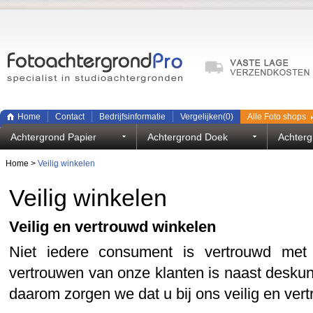
Home
Contact
Bedrijfsinformatie
Vergelijken(
0
)
Alle Foto shops
Achtergrond Papier
Achtergrond Doek
Achterg
Home
>
Veilig winkelen
Veilig winkelen
Veilig en vertrouwd winkelen
Niet iedere consument is vertrouwd met 
vertrouwen van onze klanten is naast desku
daarom zorgen we dat u bij ons veilig en ver