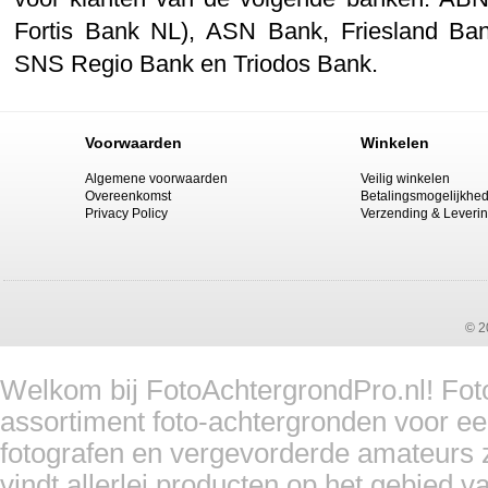
Fortis Bank NL), ASN Bank, Friesland B
SNS Regio Bank en Triodos Bank.
Voorwaarden
Winkelen
Algemene voorwaarden
Veilig winkelen
Overeenkomst
Betalingsmogelijkhe
Privacy Policy
Verzending & Leveri
© 2
Welkom bij FotoAchtergrondPro.nl! Foto
assortiment foto-achtergronden voor ee
fotografen en vergevorderde amateurs z
vindt allerlei producten op het gebied 