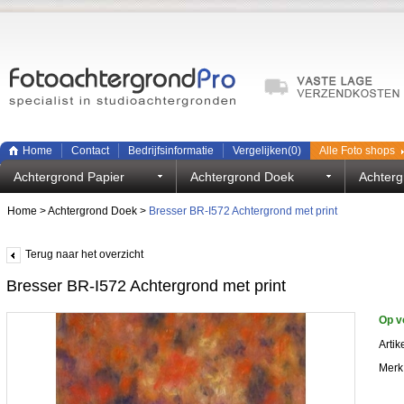
Home
Contact
Bedrijfsinformatie
Vergelijken(
0
)
Alle Foto shops
Achtergrond Papier
Achtergrond Doek
Achterg
Home
>
Achtergrond Doek
>
Bresser BR-I572 Achtergrond met print
Terug naar het overzicht
Bresser BR-I572 Achtergrond met print
Op v
Arti
Merk