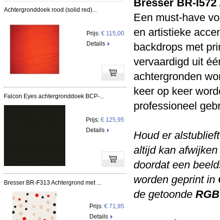
Bresser BR-I572 
Achtergronddoek rood (solid red)...
Een must-have voor
en artistieke acce
Prijs:
€ 115,00
Details
backdrops met pri
vervaardigd uit éé
achtergronden wo
keer op keer worde
Falcon Eyes achtergronddoek BCP-...
professioneel gebru
Prijs:
€ 125,95
Details
Houd er alstublief
altijd kan afwijke
doordat een beel
worden geprint in
Bresser BR-F313 Achtergrond met ...
de getoonde
RGB
Prijs:
€ 71,95
Details