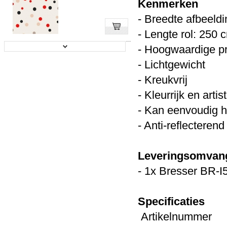
Kenmerken
- Breedte afbeeld
- Lengte rol: 250 
- Hoogwaardige pr
Falcon Eyes achtergronddoek BCP-...
- Lichtgewicht
Prijs:
€ 69,95
- Kreukvrij
Details
- Kleurrijk en artis
- Kan eenvoudig h
- Anti-reflecterend
Bresser BR-9 2.5x3.0m Achtergro...
Leveringsomvan
Prijs:
€ 49,00
€ 44,95
- 1x Bresser BR-I
Details
Specificaties
Artikeln