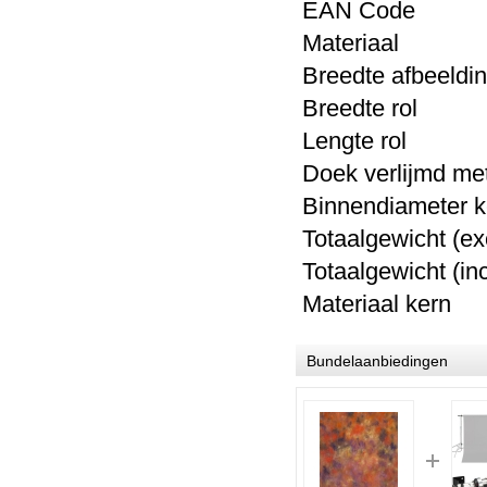
Bresser BR-F539 Achtergrond met ...
EAN Cod
Materiaal
Prijs:
€ 71,95
Breedte a
Details
Breedte
Lengte
Doek verli
Bresser BR-9 2.5x3.0m Achtergro...
Binnendiam
Prijs:
€ 49,00
Totaalgewicht (e
€ 44,95
Totaalgewicht (i
Details
Materiaa
Bundelaanbiedingen