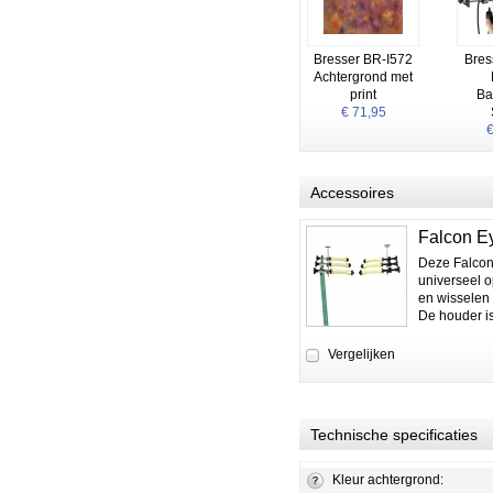
Bresser BR-I572
Bres
Achtergrond met
print
Ba
€ 71,95
€
Accessoires
Falcon Ey
Deze Falcon
universeel 
en wisselen
De houder is
Vergelijken
Technische specificaties
Kleur achtergrond: