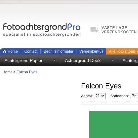
Home
Contact
Bedrijfsinformatie
Vergelijken(
0
)
Alle Foto shops
Achtergrond Papier
Achtergrond Doek
Achterg
Home
>
Falcon Eyes
Falcon Eyes
Aantal:
Sorteer op: