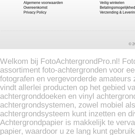
Algemene voorwaarden
Veilig winkelen
Bresser BR-F539 Achtergrond met ...
Overeenkomst
Betalingsmogelijkhe
Privacy Policy
Verzending & Leveri
Prijs:
€ 71,95
Details
© 2
Welkom bij FotoAchtergrondPro.nl! Foto
Bresser BR-9 3x6m Achtergrond D...
assortiment foto-achtergronden voor ee
Prijs:
€ 85,00
€ 65,95
fotografen en vergevorderde amateurs z
Details
vindt allerlei producten op het gebied 
achtergronddoeken en vinyl achtergron
achtergrondsystemen, zowel mobiel als
achtergrondsysteem kunt inzetten en d
Linkstar Achtergronddoek met pri...
Achtergrondpapier is makkelijk te ver
Prijs:
€ 87,95
papier, waardoor u ze lang kunt gebrui
Details