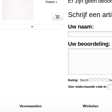
Er zijn geen beoor
Details
Schrijf een art
Uw naam:
Bresser BR-I574 Achtergrond met ...
Prijs:
€ 71,95
Uw beoordeling:
Details
Falcon Eyes achtergronddoek BCP-...
Rating:
Slecht
G
Prijs:
€ 59,95
Voer onderstaande code in:
Details
Voorwaarden
Winkelen