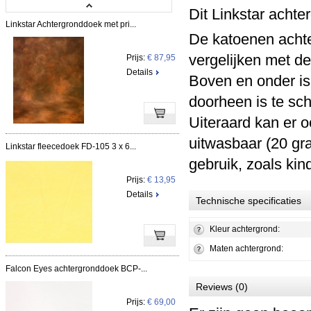
Dit Linkstar achte
Linkstar Achtergronddoek met pri...
De katoenen achte
vergelijken met d
Prijs:
€ 87,95
Details
Boven en onder is
doorheen is te sc
Uiteraard kan er 
uitwasbaar (20 gr
Linkstar fleecedoek FD-105 3 x 6...
gebruik, zoals kin
Prijs:
€ 13,95
Details
Technische specificaties
Kleur achtergrond:
Maten achtergrond:
Falcon Eyes achtergronddoek BCP-...
Reviews (0)
Prijs:
€ 69,00