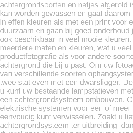
achtergrondsoorten en netjes afgerold i
kan worden gewassen en gaat daarom l
in effen kleuren als met een print voor e
duurzaam en gaan bij goed onderhoud ja
Bresser BR-9 6x6m Achtergrond Do...
ook beschikbaar in veel mooie kleuren.
Prijs:
€ 199,00
€ 109,95
meerdere maten en kleuren, wat u veel va
Details
productfotografie als voor andere soorten
achtergrond die bij u past. Om uw foto
van verschillende soorten ophangsyst
twee statieven met een dwarsligger. De
u kunt uw bestaande lampstatieven met 
een achtergrondsysteem ombouwen. Ook
elektrische systemen voor een of meer s
eenvoudig kunt verwisselen. Zoekt u li
achtergrondsysteem ter uitbreiding, d