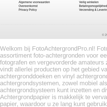
Algemene voorwaarden
Veilig winkelen
Bresser BR-F334 Achtergrond met ...
Overeenkomst
Betalingsmogelijkhe
Privacy Policy
Verzending & Leveri
Prijs:
€ 71,95
Details
© 2
Welkom bij FotoAchtergrondPro.nl! Foto
assortiment foto-achtergronden voor ee
fotografen en vergevorderde amateurs z
vindt allerlei producten op het gebied 
achtergronddoeken en vinyl achtergron
achtergrondsystemen, zowel mobiel als
achtergrondsysteem kunt inzetten en d
Achtergrondpapier is makkelijk te ver
papier, waardoor u ze lang kunt gebrui