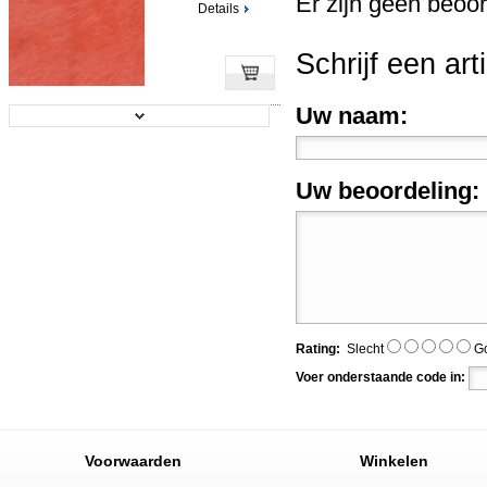
Er zijn geen beoor
Details
Schrijf een art
Uw naam:
Bresser BR-9 2.5x3.0m Achtergro...
Prijs:
€ 55,00
€ 44,95
Uw beoordeling:
Details
Bresser BR-L655 Achtergrond met ...
Rating:
Slecht
G
Prijs:
€ 71,95
Voer onderstaande code in:
Details
Voorwaarden
Winkelen