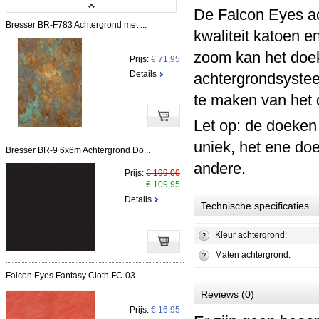
De Falcon Eyes ac
Bresser BR-F783 Achtergrond met ...
kwaliteit katoen 
zoom kan het doek
Prijs:
€ 71,95
Details
achtergrondsystee
te maken van het 
Let op: de doeken
uniek, het ene doe
Bresser BR-9 6x6m Achtergrond Do...
andere.
Prijs:
€ 199,00
€ 109,95
Details
Technische specificaties
Kleur achtergrond:
Maten achtergrond:
Falcon Eyes Fantasy Cloth FC-03 ...
Reviews (0)
Prijs:
€ 16,95