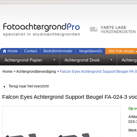
Home
Contact
Bedrijfsinformatie
Vergelijken(
0
)
Alle Foto shops
Achtergrond Papier
Achtergrond Doek
Achterg
Home
>
Achtergrondbevestiging
>
Falcon Eyes Achtergrond Support Beugel FA-0
Terug naar het overzicht
Falcon Eyes Achtergrond Support Beugel FA-024-3 voo
Op v
Artik
024-
Merk