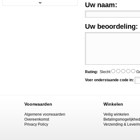
Uw naam:
Falcon Eyes klem CL-CLIP3
Prijs:
€ 6,95
Uw beoordeling:
Details
Falcon Eyes beugel FA-013 voor B...
Rating:
Slecht
G
Prijs:
€ 14,95
Voer onderstaande code in:
Details
Voorwaarden
Winkelen
Algemene voorwaarden
Veilig winkelen
Falcon Eyes klemmen CBH-4 2 stuk...
Overeenkomst
Betalingsmogelijkhe
Privacy Policy
Verzending & Leveri
Prijs:
€ 24,95
Details