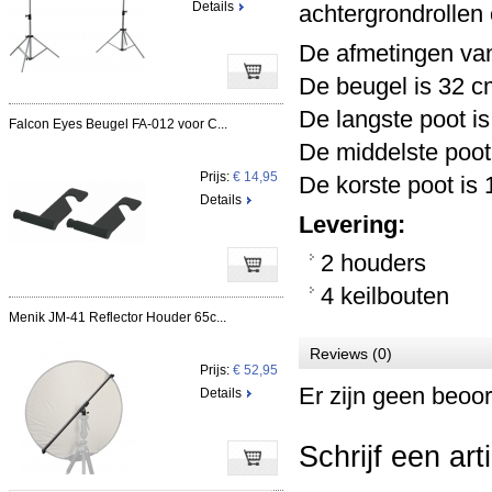
Details
achtergrondrollen
De afmetingen van
De beugel is 32 c
De langste poot i
Falcon Eyes Beugel FA-012 voor C...
De middelste poot
Prijs:
€ 14,95
De korste poot is
Details
Levering:
2 houders
4 keilbouten
Menik JM-41 Reflector Houder 65c...
Reviews (0)
Prijs:
€ 52,95
Er zijn geen beoor
Details
Schrijf een art