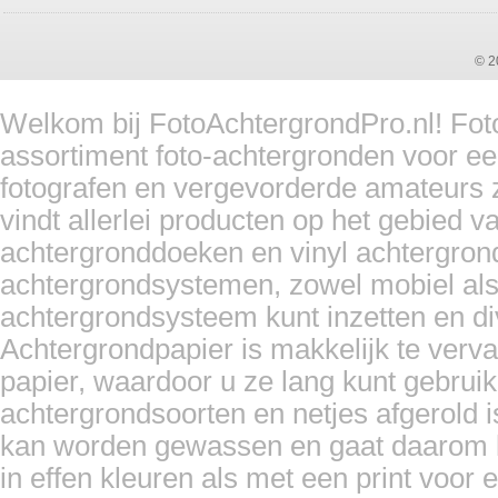
© 2
Falcon Eyes papierrolhouder B-Re...
Welkom bij FotoAchtergrondPro.nl! Foto
assortiment foto-achtergronden voor ee
Prijs:
€ 29,95
fotografen en vergevorderde amateurs z
Details
vindt allerlei producten op het gebied 
achtergronddoeken en vinyl achtergron
achtergrondsystemen, zowel mobiel als
achtergrondsysteem kunt inzetten en d
Achtergrondpapier is makkelijk te ver
papier, waardoor u ze lang kunt gebrui
achtergrondsoorten en netjes afgerold i
kan worden gewassen en gaat daarom l
in effen kleuren als met een print voor e